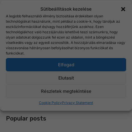
Bio rizstermékek
Sütibeállítások kezelése
A legjobb felhasználói élmény biztosítása érdekében olyan
Gasztro kiszerelések
technológiákat használunk, mint például a cookie-k, hogy tároljuk az
eszközinformációkat és/vagy hozzáférjünk azokhoz. Ezen
technológiákhoz való hozzájárulás lehetővé teszi számunkra, hogy
Konvencionális rizstermékek
olyan adatokat dolgozzunk fel ezen az oldalon, mint a böngészési
viselkedés vagy az egyedi azonosítók. A hozzájárulás elmaradása vagy
Könyvek
visszavonása hátrányosan befolyásolhat bizonyos funkciókat és
funkciókat.
Puffasztott rizstermékek
Elfogad
Speciális rizs csomagok
Elutasít
Uncategorized
Részletek megtekintése
Cookie Policy
Privacy Statement
Popular posts