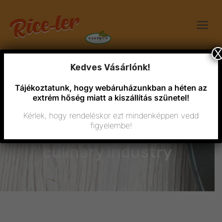
X
Kedves Vásárlónk!
Tájékoztatunk, hogy webáruházunkban a héten az
extrém hőség miatt a kiszállítás szünetel!
Kérlek, hogy rendeléskor ezt mindenképpen vedd
figyelembe!
A year of change in the
culinary industry