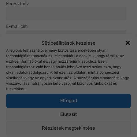
Keresztnév
E-mail cím
Sütibeállítások kezelése
Az adatkezelési tájékoztatót elolvastam és
A legjobb felhasználói élmény biztosítása érdekében olyan
elfogadom.
technológiákat használunk, mint például a cookie-k, hogy tároljuk az
eszközinformációkat és/vagy hozzáférjünk azokhoz. Ezen
technológiákhoz való hozzájárulás lehetővé teszi számunkra, hogy
olyan adatokat dolgozzunk fel ezen az oldalon, mint a böngészési
viselkedés vagy az egyedi azonosítók. A hozzájárulás elmaradása vagy
visszavonása hátrányosan befolyásolhat bizonyos funkciókat és
funkciókat.
Elfogad
Elutasít
Részletek megtekintése