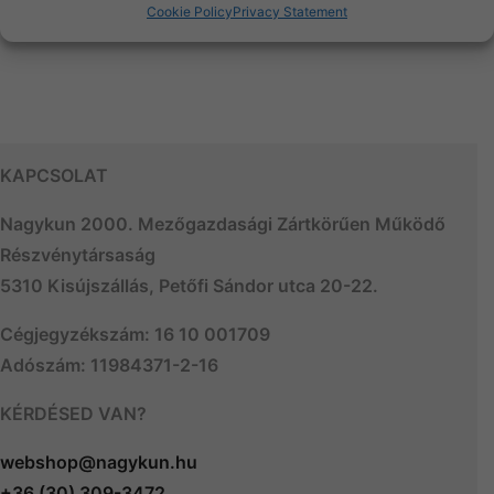
Cookie Policy
Privacy Statement
KAPCSOLAT
Nagykun 2000. Mezőgazdasági Zártkörűen Működő
Részvénytársaság
5310 Kisújszállás, Petőfi Sándor utca 20-22.
Cégjegyzékszám: 16 10 001709
Adószám: 11984371-2-16
KÉRDÉSED VAN?
webshop@nagykun.hu
+36 (30) 309-3472