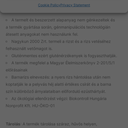
Só
0 g
Cookie Policy
Privacy Statement
A termelt és beszerzett alapanyag nem génkezeltek és
a termék gyártása során, génmanipulációs technológián
átesett anyagokat nem használunk fel.
Nagykun 2000 Zrt. termeli a rizst és a rizs vetéséhez
felhasznált vetőmagot is.
Gluténmentes ezért gluténérzékenyek is fogyaszthatják.
A termék megfelel a Magyar Élelmiszerkönyv 2-201/5/1
előírásainak
Barnarizs elnevezés: a nyers rizs hántolása után nem
koptatják le a pelyvás héj alatti értékes csírát és a barna
szín különböző árnyalataiban előforduló ezüsthártyát.
Az ökológiai ellenőrzést végzi: Biokontroll Hungária
Nonprofit Kft. HU-ÖKO-01
Tárolás
: A termék tárolása száraz, hűvös helyen,