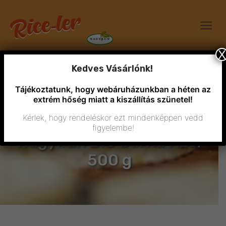
X
Kedves Vásárlónk!
Tájékoztatunk, hogy webáruházunkban a héten az
extrém hőség miatt a kiszállítás szünetel!
Kérlek, hogy rendeléskor ezt mindenképpen vedd
figyelembe!
Nagykun BIO barna rizs,
500 g