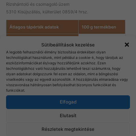
Rizshántoló és csomagoló üzem
5310 Kisújszállás, külterület 0859/4 hrsz.
Átlagos tápérték adatok
100 g termékben
Energia
1582 kJ/373 kcal
Sütibeállítások kezelése
A legjobb felhasználói élmény biztosítása érdekében olyan
Zsír
2,9 g
technológiákat használunk, mint például a cookie-k, hogy tároljuk az
eszközinformációkat és/vagy hozzáférjünk azokhoz. Ezen
technológiákhoz való hozzájárulás lehetővé teszi számunkra, hogy
– amelyből telített zsírsavak
1 g
olyan adatokat dolgozzunk fel ezen az oldalon, mint a böngészési
viselkedés vagy az egyedi azonosítók. A hozzájárulás elmaradása vagy
Szénhidrát
77,2 g
visszavonása hátrányosan befolyásolhat bizonyos funkciókat és
funkciókat.
– amelyből cukrok
0 g
Elfogad
Rost
3,5 g
Elutasít
Fehérje
7,9 g
Részletek megtekintése