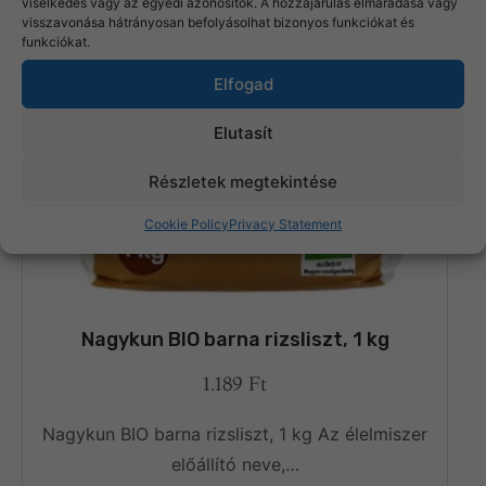
viselkedés vagy az egyedi azonosítók. A hozzájárulás elmaradása vagy
visszavonása hátrányosan befolyásolhat bizonyos funkciókat és
funkciókat.
Elfogad
Elutasít
Részletek megtekintése
Cookie Policy
Privacy Statement
Nagykun BIO barna rizsliszt, 1 kg
1.189
Ft
Nagykun BIO barna rizsliszt, 1 kg Az élelmiszer
előállító neve,…