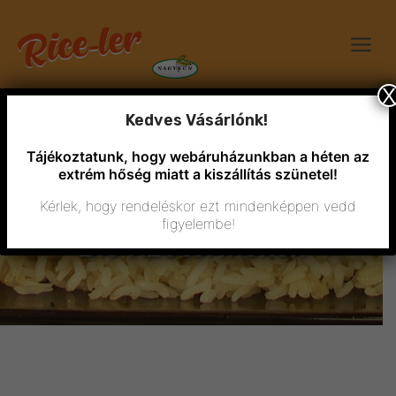
X
Kedves Vásárlónk!
Tájékoztatunk, hogy webáruházunkban a héten az
extrém hőség miatt a kiszállítás szünetel!
Kérlek, hogy rendeléskor ezt mindenképpen vedd
figyelembe!
Bio rizstermékek