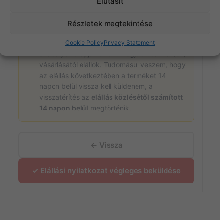
Elutasít
Részletek megtekintése
Kijelentem, hogy az EU 2023/2673 irányelv
és a vonatkozó magyar fogyasztóvédelmi
Cookie Policy
Privacy Statement
szabályok alapján a fent megjelölt termék(ek)
vásárlásától elállok. Tudomásul veszem, hogy
az elállás következtében a terméket 14
napon belül vissza kell küldenem, a
visszatérítés az
elállás közlésétől számított
14 napon belül
megtörténik.
← Vissza
✓ Elállási nyilatkozat végleges beküldése