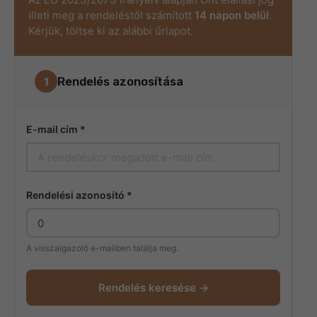
illeti meg a rendeléstől számított
14 napon belül
.
Kérjük, töltse ki az alábbi űrlapot.
Rendelés azonosítása
1
E-mail cím *
Rendelési azonosító *
A visszaigazoló e-mailben találja meg.
Rendelés keresése →