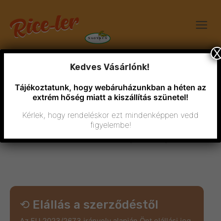
X
Kedves Vásárlónk!
Tájékoztatunk, hogy webáruházunkban a héten az
extrém hőség miatt a kiszállítás szünetel!
Kérlek, hogy rendeléskor ezt mindenképpen vedd
figyelembe!
Elállás a szerződéstől
⟲ Elállás a szerződéstől
Az EU 2023/2673 irányelv alapján Önt elállási jog