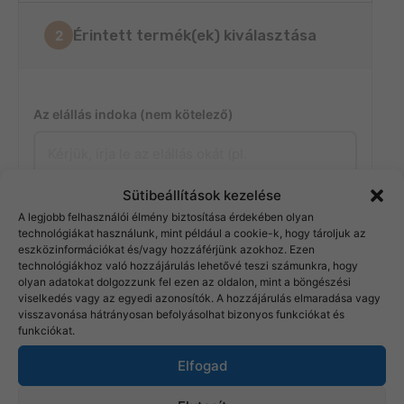
Érintett termék(ek) kiválasztása
2
Az elállás indoka (nem kötelező)
Sütibeállítások kezelése
A legjobb felhasználói élmény biztosítása érdekében olyan
technológiákat használunk, mint például a cookie-k, hogy tároljuk az
eszközinformációkat és/vagy hozzáférjünk azokhoz. Ezen
Tovább a megerősítéshez →
technológiákhoz való hozzájárulás lehetővé teszi számunkra, hogy
olyan adatokat dolgozzunk fel ezen az oldalon, mint a böngészési
viselkedés vagy az egyedi azonosítók. A hozzájárulás elmaradása vagy
visszavonása hátrányosan befolyásolhat bizonyos funkciókat és
funkciókat.
Elállási nyilatkozat megerősítése
3
Elfogad